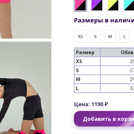
Размеры в налич
XS
S
M
L
Размер
Обхв
XS
2
S
2
M
2
L
3
Цена: 1190 ₽
Добавить в корз