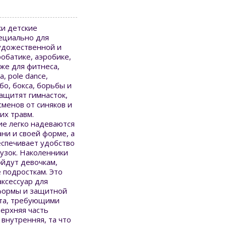
ки детские
пециально для
художественной и
робатике, аэробике,
кже для фитнеса,
а, pole dance,
бо, бокса, борьбы и
ащитят гимнасток,
менов от синяков и
их травм.
ие легко надеваются
ани и своей форме, а
еспечивает удобство
узок. Наколенники
ойдут девочкам,
е подросткам. Это
ксессуар для
 формы и защитной
рта, требующими
Верхняя часть
 внутренняя, та что