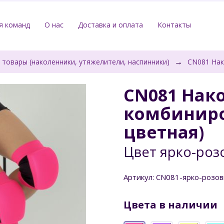
я команд
О нас
Доставка и оплата
Контакты
→
товары (наколенники, утяжелители, наспинники)
CN081 Нак
CN081 Нак
комбиниро
цветная)
Цвет ярко-роз
Артикул: CN081-ярко-розо
Цвета в наличии