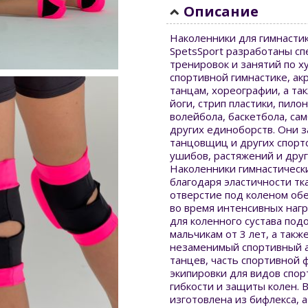
Описание
Наколенники для гимнасти
SpetsSport разработаны с
тренировок и занятий по 
спортивной гимнастике, ак
танцам, хореографии, а та
йоги, стрип пластики, пилон
волейбола, баскетбола, сам
других единоборств. Они з
танцовщиц и других спортс
ушибов, растяжений и друг
Наколенники гимнастическ
благодаря эластичности тк
отверстие под коленом об
во время интенсивных нагр
для коленного сустава под
мальчикам от 3 лет, а такж
незаменимый спортивный а
танцев, часть спортивной
экипировки для видов спо
гибкости и защиты колен. 
изготовлена из бифлекса, а