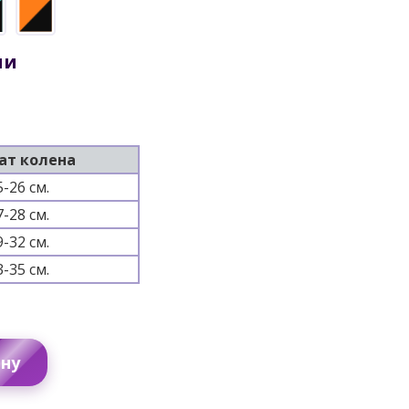
ии
ат колена
5-26 см.
7-28 см.
9-32 см.
3-35 см.
ину