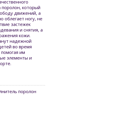
качественного
а поролон, который
вободу движений, а
о облегает ногу, не
твие застежек
девания и снятия, а
ражения кожи.
танут надежной
детей во время
 помогая им
ые элементы и
орте.
и
лнитель поролон