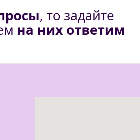
опросы
, то задайте
ием
на них ответим
: