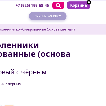
0
Корзина
+7 (926) 199-68-46
Личный кабинет
оленники комбинированные (основа цветная)
оленники
ванные (основа
овый с чёрным
вый с чёрным